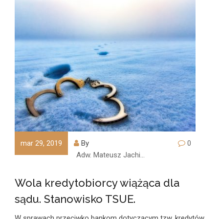
mar 29, 2019
By
0
Adw. Mateusz Jachimczyk
Wola kredytobiorcy wiążąca dla
sądu. Stanowisko TSUE.
W sprawach przeciwko bankom dotyczącym tzw. kredytów