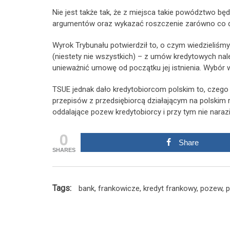
Nie jest także tak, że z miejsca takie powództwo b
argumentów oraz wykazać roszczenie zarówno co do 
Wyrok Trybunału potwierdził to, o czym wiedzieliśmy
(niestety nie wszystkich) – z umów kredytowych nal
unieważnić umowę od początku jej istnienia. Wybór w
TSUE jednak dało kredytobiorcom polskim to, czego d
przepisów z przedsiębiorcą działającym na polskim 
oddalające pozew kredytobiorcy i przy tym nie narazi
0
Share
SHARES
Tags:
bank
,
frankowicze
,
kredyt frankowy
,
pozew
,
p