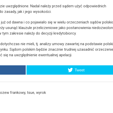
ędzie uwzględnione. Nadal należy przed sądem użyć odpowiednich
zasady, jak i jego wysokości.
 już od dawna i co pojawiało się w wielu orzeczeniach sądów polski
eży usunąć klauzule przeliczeniowe jako postanowienia niedozwolon
 tym zakresie należy do decyzji kredytobiorcy.
otychczas nie mieli, tj. analizy umowy zawartej na podstawie polsk
rynku. Sądom polskim będzie znacznie trudniej uzasadnić orzeczeni
ć się na uwzględnienie ewentualnej apelacji.
Tweet
ozew frankowy
,
tsue
,
wyrok