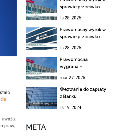
unieważnienie
sprawie przeciwko
kredytu frankowego
Bankowi Millennium.
lis 28, 2025
Rekordowe tempo
rozpoznania apelacji
Prawomocny wyrok w
sprawie przeciwko
syndykowi masy
lis 28, 2025
upadłości Getin
Noble Bank
Prawomocna
wygrana –
Nieważność umowy
mar 27, 2025
kredytowej Banku
Millennium
Wezwanie do zapłaty
stało
z Banku
dla
lis 19, 2024
o uważa,
META
ch praw,