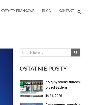
KREDYTY FRANKOWE
BLOG
KONTAKT
OSTATNIE POSTY
Kolejny wielki sukces
przed Sądem
Najwyższym!
lip 31, 2026
Wygrana z BNP
Paribas i ostateczne
Prawomocny wyrok w