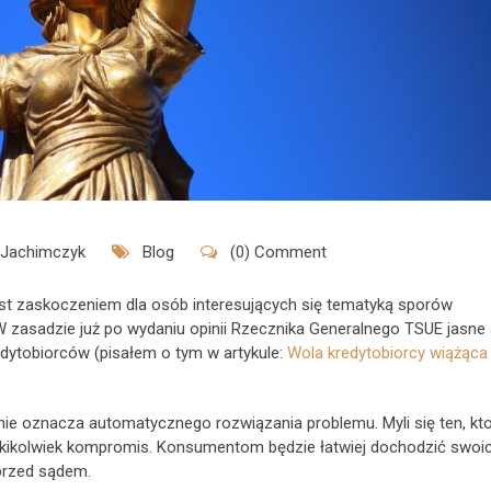
 Jachimczyk
Blog
(0) Comment
est zaskoczeniem dla osób interesujących się tematyką sporów
 zasadzie już po wydaniu opinii Rzecznika Generalnego TSUE jasne 
edytobiorców (pisałem o tym w artykule:
Wola kredytobiorcy wiążąca 
nie oznacza automatycznego rozwiązania problemu. Myli się ten, kt
a jakikolwiek kompromis. Konsumentom będzie łatwiej dochodzić swoi
przed sądem.