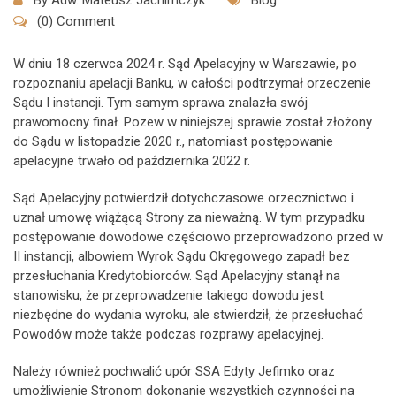
By
Adw. Mateusz Jachimczyk
Blog
(0) Comment
W dniu 18 czerwca 2024 r. Sąd Apelacyjny w Warszawie, po
rozpoznaniu apelacji Banku, w całości podtrzymał orzeczenie
Sądu I instancji. Tym samym sprawa znalazła swój
prawomocny finał. Pozew w niniejszej sprawie został złożony
do Sądu w listopadzie 2020 r., natomiast postępowanie
apelacyjne trwało od października 2022 r.
Sąd Apelacyjny potwierdził dotychczasowe orzecznictwo i
uznał umowę wiążącą Strony za nieważną. W tym przypadku
postępowanie dowodowe częściowo przeprowadzono przed w
II instancji, albowiem Wyrok Sądu Okręgowego zapadł bez
przesłuchania Kredytobiorców. Sąd Apelacyjny stanął na
stanowisku, że przeprowadzenie takiego dowodu jest
niezbędne do wydania wyroku, ale stwierdził, że przesłuchać
Powodów może także podczas rozprawy apelacyjnej.
Należy również pochwalić upór SSA Edyty Jefimko oraz
umożliwienie Stronom dokonanie wszystkich czynności na