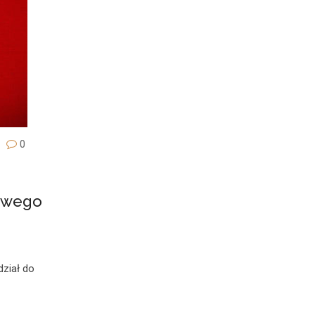
0
owego
ział do