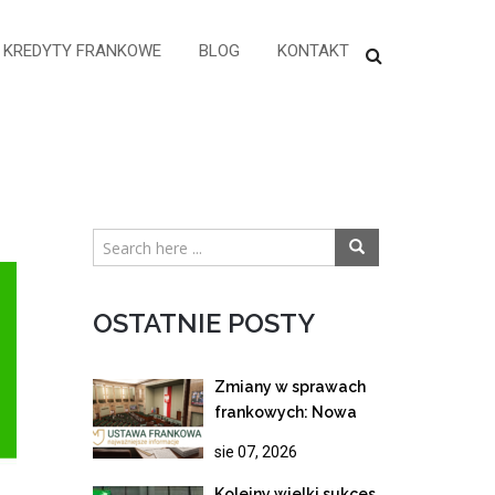
KREDYTY FRANKOWE
BLOG
KONTAKT
OSTATNIE POSTY
Zmiany w sprawach
frankowych: Nowa
ustawa wstrzymuje
sie 07, 2026
spłatę rat z mocy
prawa!
Kolejny wielki sukces