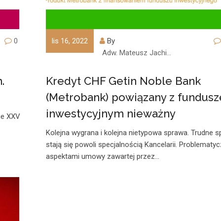
0
lis 16, 2022
By
Adw. Mateusz Jachimczyk
.
Kredyt CHF Getin Noble Bank
(Metrobank) powiązany z fundus
inwestycyjnym nieważny
ie XXV
Kolejna wygrana i kolejna nietypowa sprawa. Trudne 
stają się powoli specjalnością Kancelarii. Problematy
aspektami umowy zawartej przez…