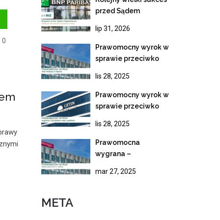
przed Sądem
Najwyższym!
lip 31, 2026
Wygrana z BNP
0
Paribas i ostateczne
Prawomocny wyrok w
unieważnienie
sprawie przeciwko
kredytu frankowego
Bankowi Millennium.
lis 28, 2025
Rekordowe tempo
rozpoznania apelacji
zem
Prawomocny wyrok w
sprawie przeciwko
syndykowi masy
lis 28, 2025
upadłości Getin
sprawy
Noble Bank
Prawomocna
cznymi
wygrana –
Nieważność umowy
mar 27, 2025
kredytowej Banku
Millennium
META