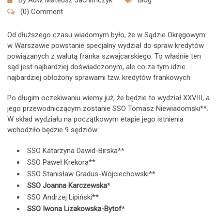
By
Adw. Mateusz Jachimczyk
Blog
(0) Comment
Od dłuższego czasu wiadomym było, że w Sądzie Okręgowym
w Warszawie powstanie specjalny wydział do spraw kredytów
powiązanych z walutą franka szwajcarskiego. To właśnie ten
sąd jest najbardziej doświadczonym, ale co za tym idzie
najbardziej obłożony sprawami tzw. kredytów frankowych.
Po długim oczekiwaniu wiemy już, że będzie to wydział XXVIII, a
jego przewodniczącym zostanie SSO Tomasz Niewiadomski**.
W skład wydziału na początkowym etapie jego istnienia
wchodziło będzie 9 sędziów:
SSO Katarzyna Dawid-Birska**
SSO Paweł Krekora**
SSO Stanisław Gradus-Wojciechowski**
SSO Joanna Karczewska
*
SSO Andrzej Lipiński**
SSO Iwona Lizakowska-Bytof
*