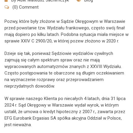
By
Adw. Mateusz Jachimczyk
Blog
(0) Comment
Pozwy, które były złożone w Sądzie Okręgowym w Warszawie
przed powstanie tzw. Wydziału frankowego, często swój finał
mają dopiero po kilku latach. Podobna sytuacja miała miejsce w
sprawie XXIV C 2900/20, w której pozew złożono w 2020 r.
Dzieje się tak, ponieważ Sędziowie wydziałów cywilnych
zajmują się całym spektrum spraw oraz nie mają
wypracowanych automatyzmów znanych z XXVIII Wydziału.
Często postępowania te obarczone są długim oczekiwaniem
na wyznaczenie rozprawy oraz przeprowadzaniem
nieprzydatnych dowodów.
W sprawie naszego Klienta po niecałych 4 latach, dnia 31 lipca
2024 r. Sąd Okręgowy w Warszawie wydał wyrok, w którym
ustalił, że umowa o kredyt hipoteczny z 2007 r., zawarta przez
EFG Eurobank Ergasias SA spółka akcyjna Oddział w Polsce,
jest nieważna.