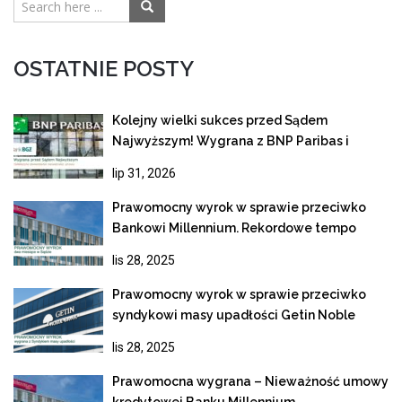
OSTATNIE POSTY
Kolejny wielki sukces przed Sądem
Najwyższym! Wygrana z BNP Paribas i
ostateczne unieważnienie kredytu
lip 31, 2026
frankowego
Prawomocny wyrok w sprawie przeciwko
Bankowi Millennium. Rekordowe tempo
rozpoznania apelacji
lis 28, 2025
Prawomocny wyrok w sprawie przeciwko
syndykowi masy upadłości Getin Noble
Bank
lis 28, 2025
Prawomocna wygrana – Nieważność umowy
kredytowej Banku Millennium