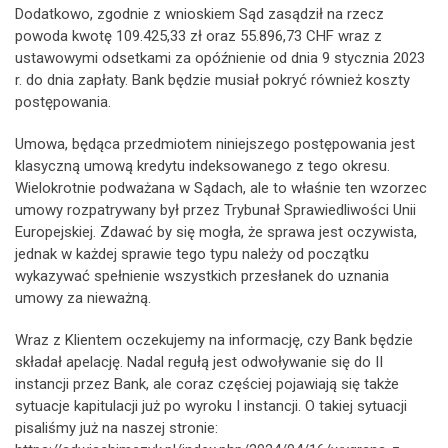
Dodatkowo, zgodnie z wnioskiem Sąd zasądził na rzecz
powoda kwotę 109.425,33 zł oraz 55.896,73 CHF wraz z
ustawowymi odsetkami za opóźnienie od dnia 9 stycznia 2023
r. do dnia zapłaty. Bank będzie musiał pokryć również koszty
postępowania.
Umowa, będąca przedmiotem niniejszego postępowania jest
klasyczną umową kredytu indeksowanego z tego okresu.
Wielokrotnie podważana w Sądach, ale to właśnie ten wzorzec
umowy rozpatrywany był przez Trybunał Sprawiedliwości Unii
Europejskiej. Zdawać by się mogła, że sprawa jest oczywista,
jednak w każdej sprawie tego typu należy od początku
wykazywać spełnienie wszystkich przesłanek do uznania
umowy za nieważną.
Wraz z Klientem oczekujemy na informację, czy Bank będzie
składał apelację. Nadal regułą jest odwoływanie się do II
instancji przez Bank, ale coraz częściej pojawiają się także
sytuacje kapitulacji już po wyroku I instancji. O takiej sytuacji
pisaliśmy już na naszej stronie: