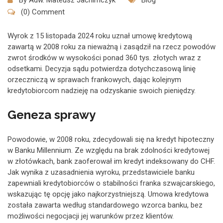
By
Adw. Mateusz Jachimczyk
Blog
(0) Comment
Wyrok z 15 listopada 2024 roku uznał umowę kredytową
zawartą w 2008 roku za nieważną i zasądził na rzecz powodów
zwrot środków w wysokości ponad 360 tys. złotych wraz z
odsetkami. Decyzja sądu potwierdza dotychczasową linię
orzeczniczą w sprawach frankowych, dając kolejnym
kredytobiorcom nadzieję na odzyskanie swoich pieniędzy.
Geneza sprawy
Powodowie, w 2008 roku, zdecydowali się na kredyt hipoteczny
w Banku Millennium. Ze względu na brak zdolności kredytowej
w złotówkach, bank zaoferował im kredyt indeksowany do CHF.
Jak wynika z uzasadnienia wyroku, przedstawiciele banku
zapewniali kredytobiorców o stabilności franka szwajcarskiego,
wskazując tę opcję jako najkorzystniejszą. Umowa kredytowa
została zawarta według standardowego wzorca banku, bez
możliwości negocjacji jej warunków przez klientów.