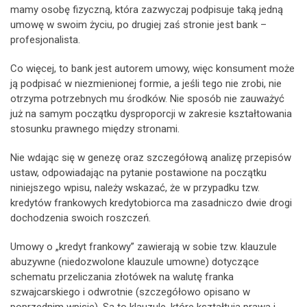
mamy osobę fizyczną, która zazwyczaj podpisuje taką jedną
umowę w swoim życiu, po drugiej zaś stronie jest bank –
profesjonalista.
Co więcej, to bank jest autorem umowy, więc konsument może
ją podpisać w niezmienionej formie, a jeśli tego nie zrobi, nie
otrzyma potrzebnych mu środków. Nie sposób nie zauważyć
już na samym początku dysproporcji w zakresie kształtowania
stosunku prawnego między stronami.
Nie wdając się w genezę oraz szczegółową analizę przepisów
ustaw, odpowiadając na pytanie postawione na początku
niniejszego wpisu, należy wskazać, że w przypadku tzw.
kredytów frankowych kredytobiorca ma zasadniczo dwie drogi
dochodzenia swoich roszczeń.
Umowy o „kredyt frankowy” zawierają w sobie tzw. klauzule
abuzywne (niedozwolone klauzule umowne) dotyczące
schematu przeliczania złotówek na walutę franka
szwajcarskiego i odwrotnie (szczegółowo opisano w