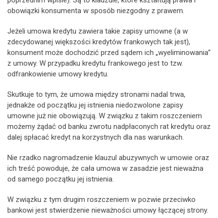
poprzednim wpisie). Są to klauzule, które kształtują prawa i
obowiązki konsumenta w sposób niezgodny z prawem.
Jeżeli umowa kredytu zawiera takie zapisy umowne (a w
zdecydowanej większości kredytów frankowych tak jest),
konsument może dochodzić przed sądem ich „wyeliminowania”
z umowy. W przypadku kredytu frankowego jest to tzw.
odfrankowienie umowy kredytu.
Skutkuje to tym, że umowa między stronami nadal trwa,
jednakże od początku jej istnienia niedozwolone zapisy
umowne już nie obowiązują. W związku z takim roszczeniem
możemy żądać od banku zwrotu nadpłaconych rat kredytu oraz
dalej spłacać kredyt na korzystnych dla nas warunkach.
Nie rzadko nagromadzenie klauzul abuzywnych w umowie oraz
ich treść powoduje, że cała umowa w zasadzie jest nieważna
od samego początku jej istnienia.
W związku z tym drugim roszczeniem w pozwie przeciwko
bankowi jest stwierdzenie nieważności umowy łączącej strony.