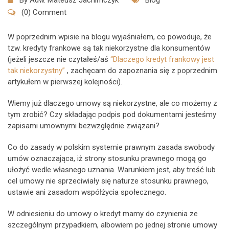
By
Adw. Mateusz Jachimczyk
Blog
(0) Comment
W poprzednim wpisie na blogu wyjaśniałem, co powoduje, że
tzw. kredyty frankowe są tak niekorzystne dla konsumentów
(jeżeli jeszcze nie czytałeś/aś
“Dlaczego kredyt frankowy jest
tak niekorzystny”
, zachęcam do zapoznania się z poprzednim
artykułem w pierwszej kolejności).
Wiemy już dlaczego umowy są niekorzystne, ale co możemy z
tym zrobić? Czy składając podpis pod dokumentami jesteśmy
zapisami umownymi bezwzględnie związani?
Co do zasady w polskim systemie prawnym zasada swobody
umów oznaczająca, iż strony stosunku prawnego mogą go
ułożyć wedle własnego uznania. Warunkiem jest, aby treść lub
cel umowy nie sprzeciwiały się naturze stosunku prawnego,
ustawie ani zasadom współżycia społecznego.
W odniesieniu do umowy o kredyt mamy do czynienia ze
szczególnym przypadkiem, albowiem po jednej stronie umowy