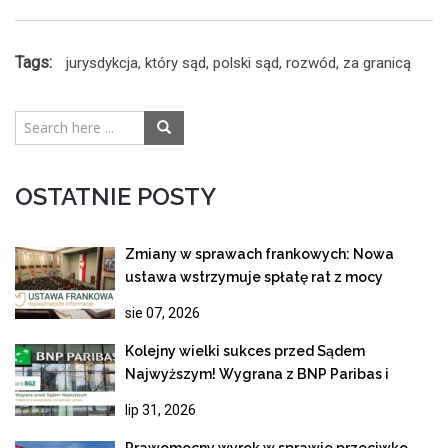
Tags:
jurysdykcja
,
który sąd
,
polski sąd
,
rozwód
,
za granicą
OSTATNIE POSTY
Zmiany w sprawach frankowych: Nowa
ustawa wstrzymuje spłatę rat z mocy
prawa!
sie 07, 2026
Kolejny wielki sukces przed Sądem
Najwyższym! Wygrana z BNP Paribas i
ostateczne unieważnienie kredytu
lip 31, 2026
frankowego
Prawomocny wyrok w sprawie przeciwko