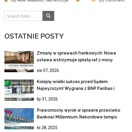
By
Adw. Mateusz Jachimczyk
(0) Comment
OSTATNIE POSTY
Zmiany w sprawach frankowych: Nowa
ustawa wstrzymuje spłatę rat z mocy
prawa!
sie 07, 2026
Kolejny wielki sukces przed Sądem
Najwyższym! Wygrana z BNP Paribas i
ostateczne unieważnienie kredytu
lip 31, 2026
frankowego
Prawomocny wyrok w sprawie przeciwko
Bankowi Millennium. Rekordowe tempo
rozpoznania apelacji
lis 28, 2025