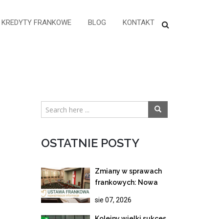
KREDYTY FRANKOWE
BLOG
KONTAKT
OSTATNIE POSTY
Zmiany w sprawach
frankowych: Nowa
ustawa wstrzymuje
sie 07, 2026
spłatę rat z mocy
prawa!
Kolejny wielki sukces