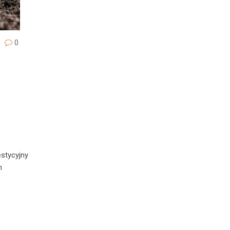
0
stycyjny
m