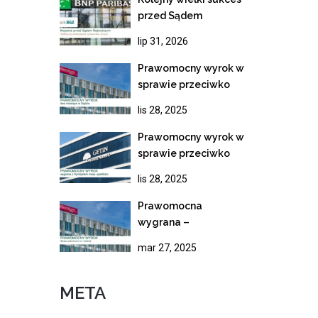
przed Sądem
Najwyższym!
lip 31, 2026
Wygrana z BNP
Paribas i ostateczne
Prawomocny wyrok w
unieważnienie
sprawie przeciwko
kredytu frankowego
Bankowi Millennium.
lis 28, 2025
Rekordowe tempo
rozpoznania apelacji
Prawomocny wyrok w
sprawie przeciwko
syndykowi masy
lis 28, 2025
upadłości Getin
Noble Bank
Prawomocna
wygrana –
Nieważność umowy
mar 27, 2025
kredytowej Banku
Millennium
META