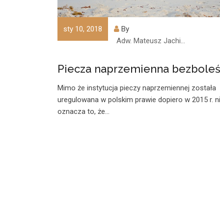
sty 10, 2018
By
Adw. Mateusz Jachimczyk
Piecza naprzemienna bezboleś
Mimo że instytucja pieczy naprzemiennej została
uregulowana w polskim prawie dopiero w 2015 r. n
oznacza to, że…