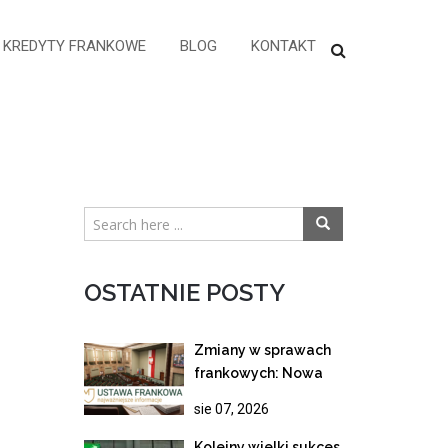
KREDYTY FRANKOWE
BLOG
KONTAKT
OSTATNIE POSTY
Zmiany w sprawach
frankowych: Nowa
ustawa wstrzymuje
sie 07, 2026
spłatę rat z mocy
prawa!
Kolejny wielki sukces