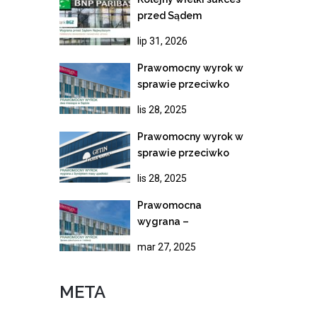
przed Sądem
Najwyższym!
lip 31, 2026
Wygrana z BNP
Paribas i ostateczne
Prawomocny wyrok w
unieważnienie
sprawie przeciwko
kredytu frankowego
Bankowi Millennium.
lis 28, 2025
Rekordowe tempo
rozpoznania apelacji
Prawomocny wyrok w
sprawie przeciwko
syndykowi masy
lis 28, 2025
upadłości Getin
Noble Bank
Prawomocna
wygrana –
Nieważność umowy
mar 27, 2025
kredytowej Banku
Millennium
META